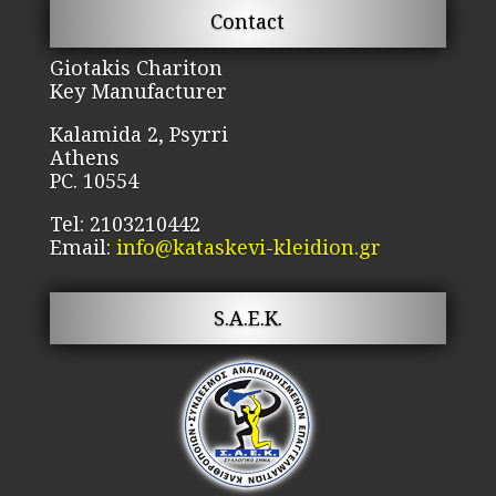
Contact
Giotakis Chariton
Key Manufacturer
Kalamida 2, Psyrri
Athens
PC. 10554
Tel: 2103210442
Email:
info@kataskevi-kleidion.gr
S.A.E.K.