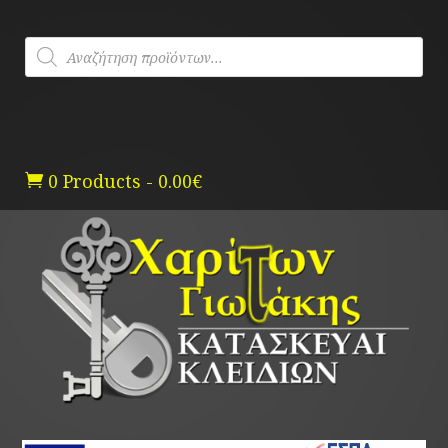
Skip
to
Products
content
search
0 Products
-
0.00
€
