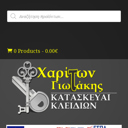
Skip
to
Products
content
search
0 Products
-
0.00
€
