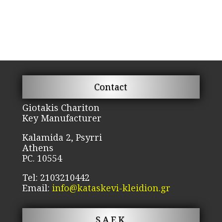
Contact
Giotakis Chariton
Key Manufacturer
Kalamida 2, Psyrri
Athens
PC. 10554
Tel: 2103210442
Email:
info@kataskevi-kleidion.gr
S.A.E.K.